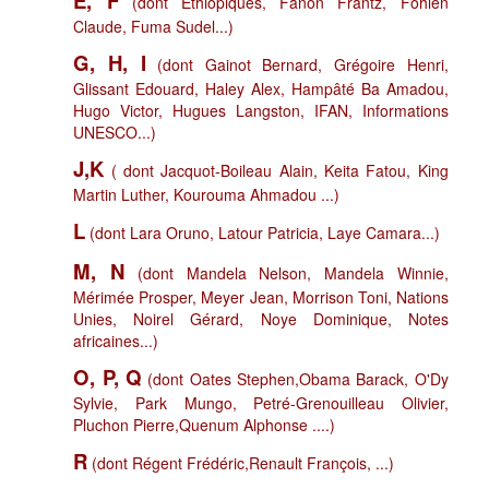
E, F
(dont Ethiopiques, Fanon Frantz, Fohlen
Claude, Fuma Sudel...)
G, H, I
(dont Gainot Bernard, Grégoire Henri,
Glissant Edouard, Haley Alex, Hampâté Ba Amadou,
Hugo Victor, Hugues Langston, IFAN, Informations
UNESCO...)
J,K
( dont Jacquot-Boileau Alain, Keita Fatou, King
Martin Luther, Kourouma Ahmadou ...)
L
(dont Lara Oruno, Latour Patricia, Laye Camara...)
M, N
(dont Mandela Nelson, Mandela Winnie,
Mérimée Prosper, Meyer Jean, Morrison Toni, Nations
Unies, Noirel Gérard, Noye Dominique, Notes
africaines...)
O, P, Q
(dont Oates Stephen,Obama Barack, O'Dy
Sylvie, Park Mungo, Petré-Grenouilleau Olivier,
Pluchon Pierre,Quenum Alphonse ....)
R
(dont Régent Frédéric,Renault François, ...)